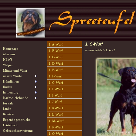
1. S-Wurf
1. A-Wurf
Homepage
1. B-Wurf
unsere Würfe > 1. A - Z
über uns
1. C-Wurf
NEWS
1. D-Wurf
Welpen
1. E-Wurf
Mütter und Väter
unsere Würfe
1. F-Wurf
Hündinnen
1. G-Wurf
Rüden
1. H-Wurf
in memory
1. I-Wurf
Nachwuchshunde
1. J-Wurf
for sale
1. K-Wurf
Links
Kontakt
1. L-Wurf
Regenbogenbrücke
1. M-Wurf
Gästebuch
1. N-Wurf
Gebrauchsanweisung
1. O-Wurf