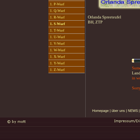
1. P-Wurf
1. Q-Wurf
Orlanda Spreeteufel
1. R-Wurf
BH, ZTP
1. S-Wurf
1. T-Wurf
1. U-Wurf
1. V-Wurf
1. W-Wurf
1. X-Wurf
1. Y-Wurf
Sumo
1. Z-Wurf
Land
in w
Sorr
Homepage
|
über uns
|
NEWS